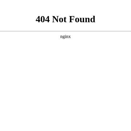
恒通激光科技有限公司
区洛社镇新盛工业坊B区6-7号（洛社驾校北)
88
305179
3.com
手持激光焊
JLM 斜面单台面激光切割机