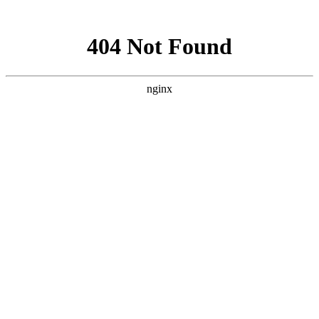
网站地图
网站地图
首页
手持激光焊
产品中心
客户案例
无锡桥联
新闻资讯
关于我们
地址:无锡市惠山
联系我们
电话:
153702028
传真:(86)0510-83
邮箱:wxqlhg@16
产品分类
手持激光焊接机使用说
手持激光焊
单台面系列
63